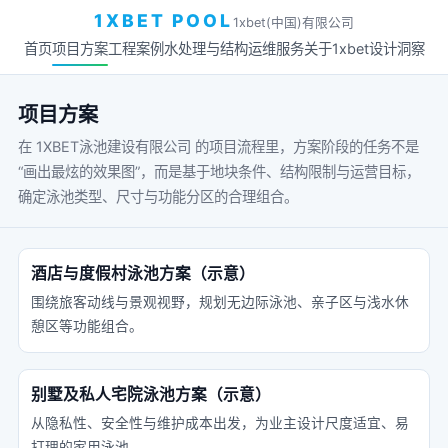
1XBET POOL
1xbet(中国)有限公司
首页
项目方案
工程案例
水处理与结构
运维服务
关于1xbet
设计洞察
项目方案
在 1XBET泳池建设有限公司 的项目流程里，方案阶段的任务不是
“画出最炫的效果图”，而是基于地块条件、结构限制与运营目标，
确定泳池类型、尺寸与功能分区的合理组合。
酒店与度假村泳池方案（示意）
围绕旅客动线与景观视野，规划无边际泳池、亲子区与浅水休
憩区等功能组合。
别墅及私人宅院泳池方案（示意）
从隐私性、安全性与维护成本出发，为业主设计尺度适宜、易
打理的家用泳池。